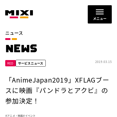
メニュー
ニュース
カテゴリ
NEWS
お知らせ
プレスリリース
サービスニュース
2019.03.15
RED
サービスニュース
年別
「AnimeJapan2019」XFLAGブー
2026年
2025年
スに映画『パンドラとアクビ』の
2024年
2023年
参加決定！
2022年
それ以前
#アニメ・映画
#イベント