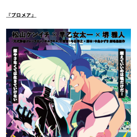
『
プロメア
』