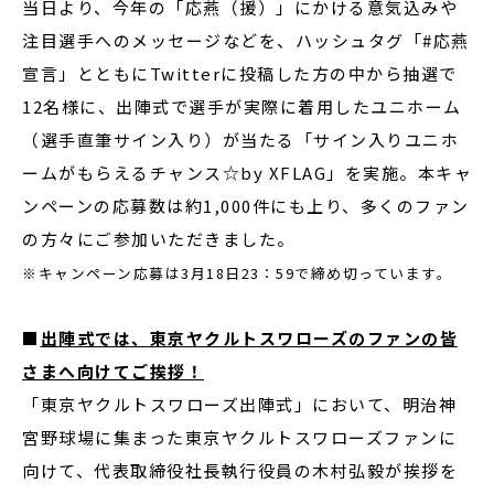
当日より、今年の「応燕（援）」にかける意気込みや
注目選手へのメッセージなどを、ハッシュタグ「#応燕
宣言」とともにTwitterに投稿した方の中から抽選で
12名様に、出陣式で選手が実際に着用したユニホーム
（選手直筆サイン入り）が当たる「サイン入りユニホ
ームがもらえるチャンス☆by XFLAG」を実施。本キャ
ンペーンの応募数は約1,000件にも上り、多くのファン
の方々にご参加いただきました。
※キャンペーン応募は3月18日23：59で締め切っています。
■
出陣式では、東京ヤクルトスワローズのファンの皆
さまへ向けてご挨拶！
「東京ヤクルトスワローズ出陣式」において、明治神
宮野球場に集まった東京ヤクルトスワローズファンに
向けて、代表取締役社長執行役員の木村弘毅が挨拶を