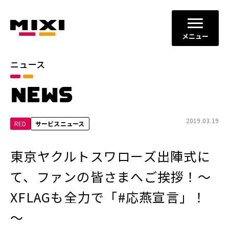
メニュー
ニュース
カテゴリ
NEWS
お知らせ
プレスリリース
サービスニュース
2019.03.19
RED
サービスニュース
年別
東京ヤクルトスワローズ出陣式に
2026年
2025年
て、ファンの皆さまへご挨拶！～
2024年
2023年
XFLAGも全力で「#応燕宣言」！
2022年
それ以前
～