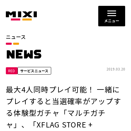
メニュー
ニュース
カテゴリ
NEWS
お知らせ
プレスリリース
サービスニュース
2019.03.20
RED
サービスニュース
年別
最大4人同時プレイ可能！ 一緒に
2026年
2025年
プレイすると当選確率がアップす
2024年
2023年
る体験型ガチャ「マルチガチ
2022年
それ以前
ャ」、「XFLAG STORE +