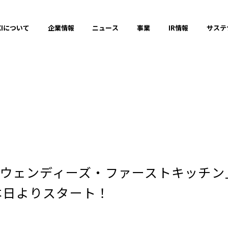
XIについて
企業情報
ニュース
事業
IR情報
サステ
プレスリリース
2025年
ェンディーズ・ファーストキッチン」や 「
2023年
を本日よりスタート！
それ以前