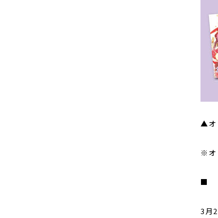
▲オ
※オ
■ 
3月