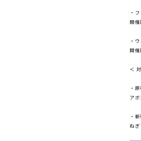
・フ
開催
・ウ
開催
＜ 
・原
アボ
・新
ねぎ