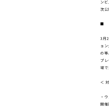
ンビ
次公
■ 
3月
ョン
の等
プレ
場で
＜ 
・ウ
開催