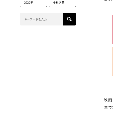
2022年
それ以前
映画
年で