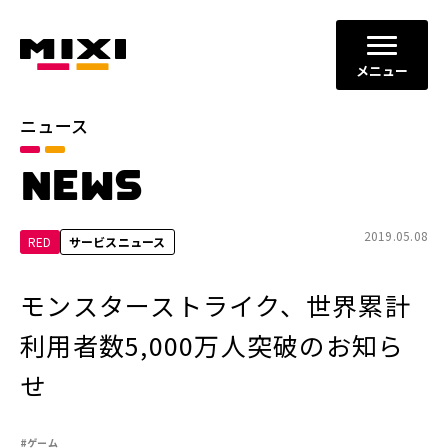
メニュー
ニュース
カテゴリ
NEWS
お知らせ
プレスリリース
サービスニュース
2019.05.08
RED
サービスニュース
年別
モンスターストライク、世界累計
2026年
2025年
利用者数5,000万人突破のお知ら
2024年
2023年
せ
2022年
それ以前
#ゲーム