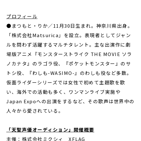
プロフィール
●まつもと・りか／11月30日生まれ。神奈川県出身。
「株式会社Matsurica」を設立。表現者としてジャン
ルを問わず活躍するマルチタレント。主な出演作に劇
場版アニメ『モンスターストライク THE MOVIE ソラ
ノカナタ』のラゴラ役、『ポケットモンスター』のサ
トシ役、『わしも-WASIMO-』のわしも役など多数。
仮面ライダーシリーズでは女性で初めて主題歌を歌
い、海外での活動も多く、ワンマンライブ実施や
Japan Expoへの出演をするなど、その歌声は世界中の
人々から愛されている。
「天聖声優オーディション」開催概要
主催：株式会社ミクシィ XFLAG