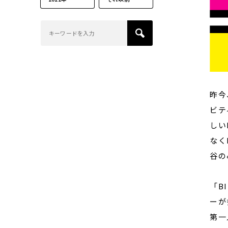
昨今
ビテ
しい
なく
谷の
「B
ーが
第一