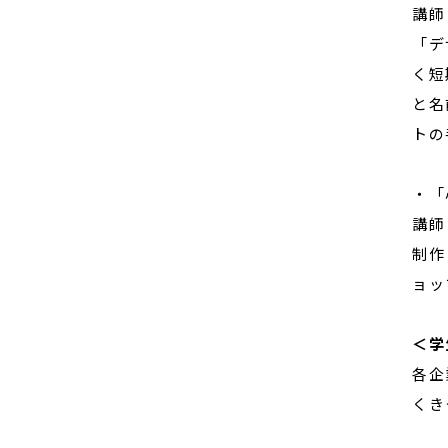
講師
「デ
く短
と名
トの
・「
講師
制作
ョッ
＜学
各企
くき