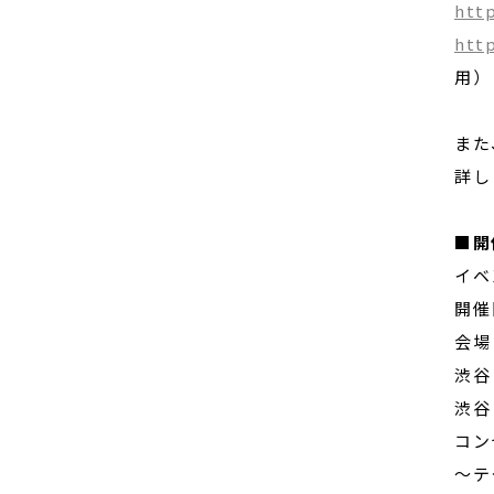
http
http
用）
また
詳し
■開
イベン
開催
会場
渋谷
渋谷
コン
〜テ