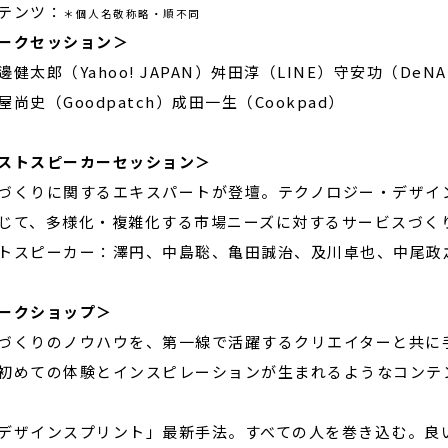
テンツ：
＊個人名敬称略・順不同
ークセッション＞
邊健太郎（Yahoo! JAPAN）舛田淳（LINE）守安功（DeN
屋尚史（Goodpatch）成田一生（Cookpad）
ストスピーカーセッション＞
づくりに関するエキスパートが登壇。テクノロジー・デザイ
じて、多様化・複雑化する市場ニーズに対するサービスづく
トスピーカー：澤円、中島聡、亀田誠治、及川卓也、中尾政
ークショップ＞
づくりのノウハウを、第一線で活躍するクリエイターと共に
初めての体験とインスピレーションが生まれるようなコンテ
デザインスプリント」最新手法。すべての人を巻き込む。良