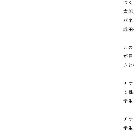
づく
太郎
パネ
成田
この
が目
きと
チケ
て株
学生
チケ
学生