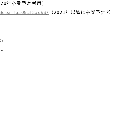
020年卒業予定者用）
-9ce5-faa05af2ac93/
（2021年以降に卒業予定者
た。
い。