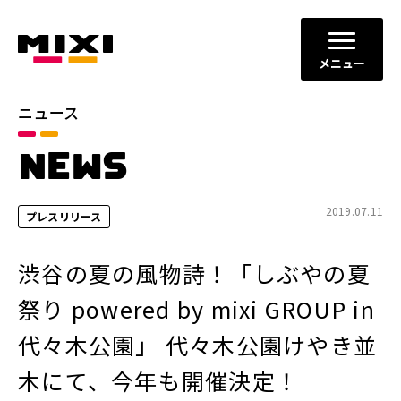
メニュー
ニュース
カテゴリ
NEWS
お知らせ
プレスリリース
サービスニュース
2019.07.11
プレスリリース
年別
渋谷の夏の風物詩！「しぶやの夏
2026年
2025年
祭り powered by mixi GROUP in
2024年
2023年
代々木公園」 代々木公園けやき並
2022年
それ以前
木にて、今年も開催決定！