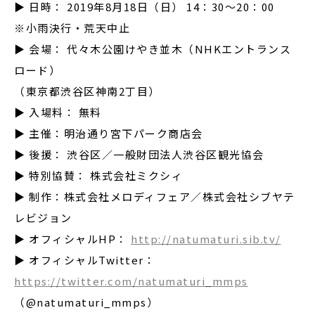
▶ 日時： 2019年8月18日（日） 14：30～20：00
※小雨決行・荒天中止
▶ 会場： 代々木公園けやき並木（NHKエントランス
ロード）
（東京都渋谷区神南2丁目）
▶ 入場料： 無料
▶ 主催：明治通り宮下パーク商店会
▶ 後援： 渋谷区／一般財団法人渋谷区観光協会
▶ 特別協賛： 株式会社ミクシィ
▶ 制作：株式会社メロディフェア／株式会社シブヤテ
レビジョン
▶ オフィシャルHP：
http://natumaturi.sib.tv/
▶ オフィシャルTwitter：
https://twitter.com/natumaturi_mmps
（@natumaturi_mmps）