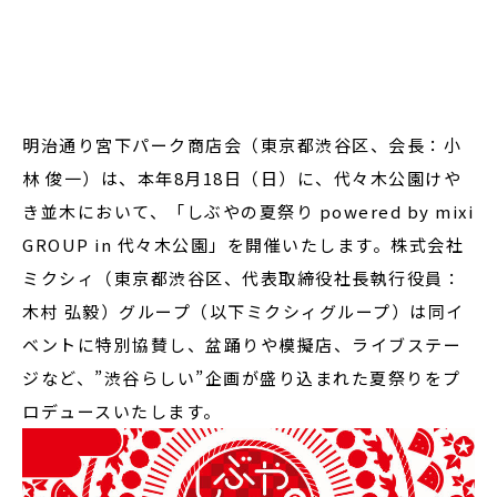
閉じる
明治通り宮下パーク商店会（東京都渋谷区、会長：小
林 俊一）は、本年
8
月
18
日（日）に、代々木公園けや
き並木において、「しぶやの夏祭り
powered by mixi
GROUP in
代々木公園」を開催いたします。株式会社
ミクシィ（東京都渋谷区、代表取締役社長執行役員：
木村 弘毅）グループ（以下ミクシィグループ）は同イ
ベントに特別協賛し、盆踊りや模擬店、ライブステー
ジなど、”渋谷らしい”企画が盛り込まれた夏祭りをプ
ロデュースいたします。