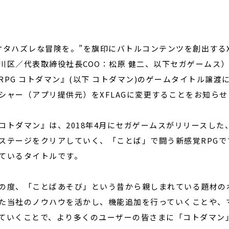
閉じる
タハズレな冒険を。”を旗印にバトルコンテンツを創出するX
川区／代表取締役社長COO：松原 健二、以下セガゲームス
RPG コトダマン』(以下 コトダマン)のゲームタイトル譲
シャー（アプリ提供元）をXFLAGに変更することをお知ら
トダマン』は、2018年4月にセガゲームスがリリースした
ステージをクリアしていく、「ことば」で闘う新感覚RPGで
ているタイトルです。
度、「ことばあそび」という昔から親しまれている題材の
た当社のノウハウを活かし、機能追加を行っていくことや、
ていくことで、より多くのユーザーの皆さまに「コトダマン