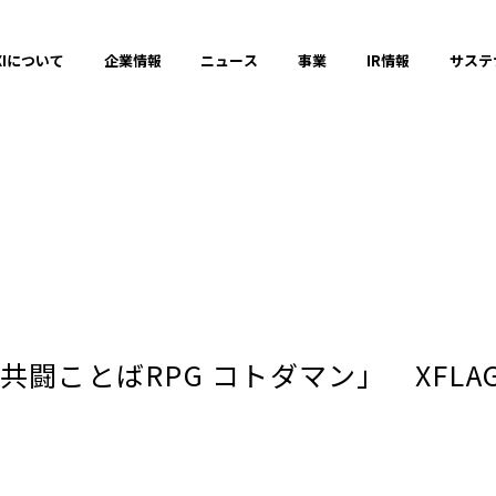
XIについて
企業情報
ニュース
事業
IR情報
サステ
プレスリリース
2025年
共闘ことばRPG コトダマン」 XFL
2023年
それ以前