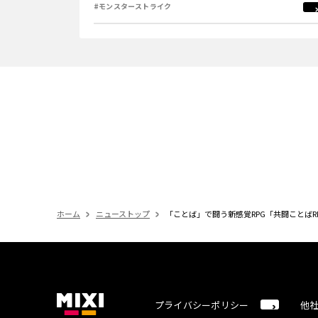
#モンスターストライク
ホーム
ニューストップ
「ことば」で闘う新感覚RPG「共闘ことばR
プライバシーポリシー
他