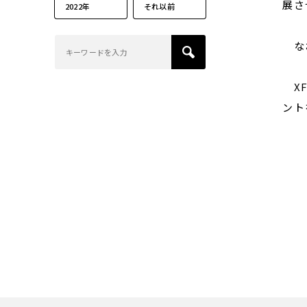
展さ
2022年
それ以前
なお
XF
ント