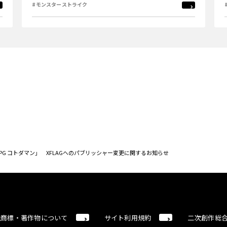
#モンスターストライク
PG コトダマン」 XFLAGへのパブリッシャー変更に関するお知らせ
社商標・著作物について
サイト利用規約
二次創作総