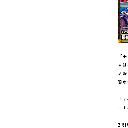
「モ
ャは
る限
限定
「ア
※「
2
引