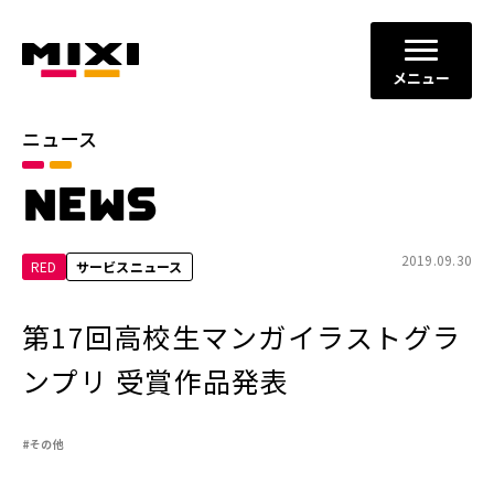
メニュー
ニュース
カテゴリ
NEWS
お知らせ
プレスリリース
サービスニュース
2019.09.30
RED
サービスニュース
年別
第17回高校生マンガイラストグラ
2026年
2025年
ンプリ 受賞作品発表
2024年
2023年
#その他
2022年
それ以前