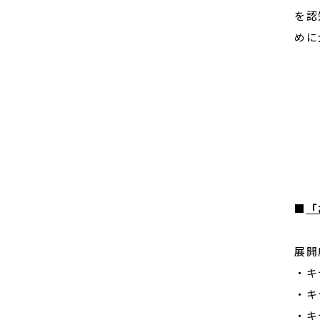
を認
めに
■
「
展開
・キ
・キ
・キ