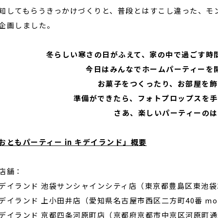
知してもらうきっかけづくりと、普段とはすこし違った、モ
企画しました。
冬らしい寒さの日がふえて、家の中で過ごす時
今日はみんなでホームパーティーを
お菓子をつくったり、お部屋を飾
準備ができたら、フォトプロップスを手
さあ、楽しいパーティーのは
おともパーティー in キデイランド」概要
店舗：
デイランド 池袋サンシャインシティ店（東京都豊島区東池袋3
デイランド 上小田井店（愛知県名古屋市西区二方町40番 mo
デイランド 京都四条河原町店（京都府京都市中京区河原町通蛸