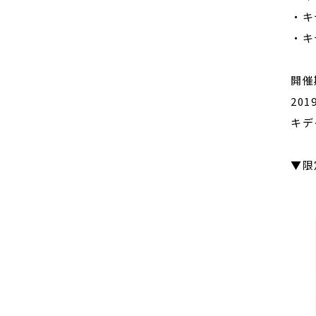
・キ
・キ
開催
20
キデ
▼