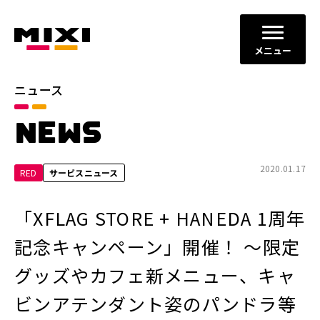
メニュー
ニュース
カテゴリ
NEWS
お知らせ
プレスリリース
サービスニュース
2020.01.17
RED
サービスニュース
年別
「XFLAG STORE + HANEDA 1周年
2026年
2025年
記念キャンペーン」開催！ ～限定
2024年
2023年
グッズやカフェ新メニュー、キャ
2022年
それ以前
ビンアテンダント姿のパンドラ等