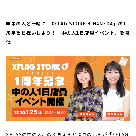
■
中の人と一緒に「XFLAG STORE + HANEDA」の1
周年をお祝いしよう！「中の人1日店員イベント」を開
催
XFLAGの中の人、のぐちょんとゆきのしんが「XFLAG