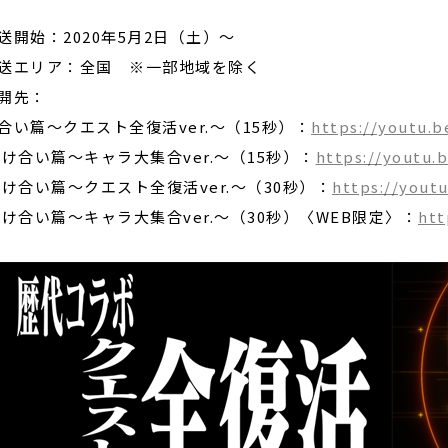
送開始：2020年5月2日（土）～
送エリア：全国 ※一部地域を除く
開先：
合い篇～クエスト全復活ver.～（15秒）：
https://youtu.
け合い篇～キャラ大集合ver.～（15秒）：
https://youtu
け合い篇～クエスト全復活ver.～（30秒）：
https://yout
け合い篇～キャラ大集合ver.～（30秒）〈WEB限定〉：
htt