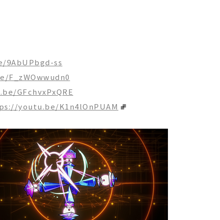
be/9AbUPbgd-ss
.be/F_zWOwwudn0
u.be/GFchvxPxQRE
ps://youtu.be/K1n4lOnPUAM