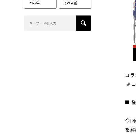
2022年
それ以前
コラ
コ
■ 
今回
を解