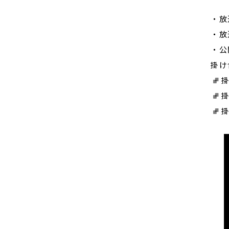
・放
・放
・公
掛け
掛
掛
掛