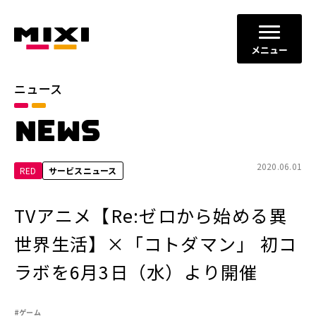
メニュー
ニュース
カテゴリ
NEWS
お知らせ
プレスリリース
サービスニュース
2020.06.01
RED
サービスニュース
年別
TVアニメ【Re:ゼロから始める異
2026年
2025年
世界生活】×「コトダマン」 初コ
2024年
2023年
ラボを6月3日（水）より開催
2022年
それ以前
#ゲーム