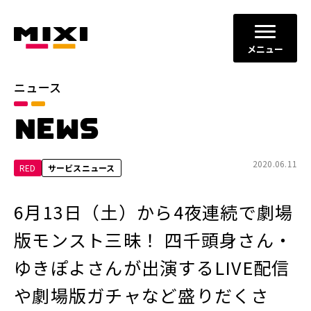
メニュー
ニュース
カテゴリ
NEWS
お知らせ
プレスリリース
サービスニュース
2020.06.11
RED
サービスニュース
年別
6月13日（土）から4夜連続で劇場
2026年
2025年
版モンスト三昧！ 四千頭身さん・
2024年
2023年
ゆきぽよさんが出演するLIVE配信
2022年
それ以前
や劇場版ガチャなど盛りだくさ