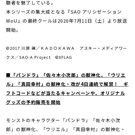
聴者を魅了している。
本シリーズの集大成となる『SAO アリシゼーション
WoU』の最終クールは2020年7月11日（土）より放送
開始。
©️2017 川原 礫／ＫＡＤＯＫＡＷＡ アスキー・メディアワー
クス／SAO-A Project ©︎XFLAG
■「パンドラ」「佐々木小次郎」の獣神化、「ウリエ
ル」「真田幸村」の獣神化・改が4日連続で解禁！ ギ
フトコードなどが当たるキャンペーンや、オリジナル
グッズの予約販売を開始
モンストのキャラクター「パンドラ」「佐々木小次
郎」の獣神化、「ウリエル」「真田幸村」の獣神化・