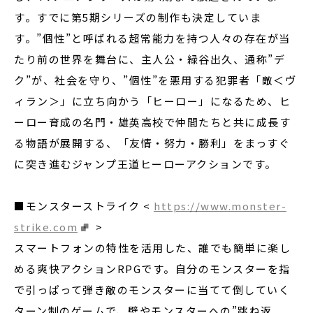
す。すでに第5期シリーズの制作も決定していま
す。”個性”と呼ばれる超常能力を持つ人々の存在が当
たり前の世界を舞台に、主人公・
緑谷出久、通称”デ
ク”が、社会を守り、”個性”を悪用する犯罪者「敵＜ヴ
ィラン＞」に立ち向かう「ヒーロー」になるため、ヒ
ーロー育成の名門・雄英高校で仲間たちと共に成長す
る物語が展開する、「友情・努力・勝利」をまっすぐ
に突き進むジャンプ王道ヒーローアクションです。
■モンスターストライク <
https://www.monster-
strike.com
>
スマートフォンの特性を活用した、誰でも簡単に楽し
める爽快アクションRPGです。自分のモンスターを指
で引っぱって弾き敵のモンスターに当てて倒していく
ターン制のゲームで、壁やモンスターへの”跳ね返