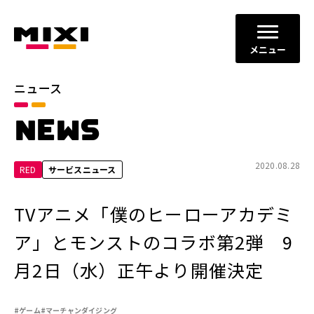
メニュー
ニュース
カテゴリ
NEWS
お知らせ
プレスリリース
サービスニュース
2020.08.28
RED
サービスニュース
年別
TVアニメ「僕のヒーローアカデミ
2026年
2025年
ア」とモンストのコラボ第2弾 9
2024年
2023年
月2日（水）正午より開催決定
2022年
それ以前
#ゲーム
#マーチャンダイジング