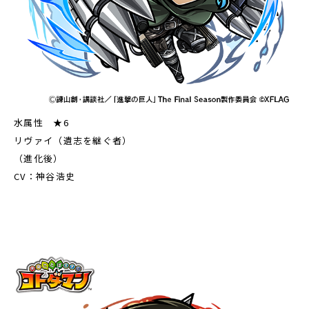
水属性 ★6
リヴァイ（遺志を継ぐ者）
（進化後）
CV：神谷浩史