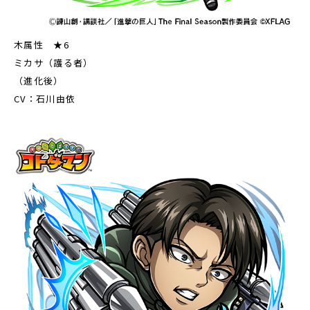
木属性 ★6
ミカサ（護る者）
（進化後）
CV：石川由依