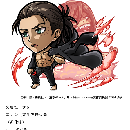
火属性 ★6
エレン（始祖を持つ者）
（進化後）
CV：梶裕貴