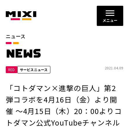
メニュー
ニュース
カテゴリ
NEWS
お知らせ
プレスリリース
サービスニュース
2021.04.09
RED
サービスニュース
年別
「コトダマン×進撃の巨人」第2
2026年
2025年
弾コラボを4月16日（金）より開
2024年
2023年
催 〜4月15日（木）20：00よりコ
2022年
それ以前
トダマン公式YouTubeチャンネル