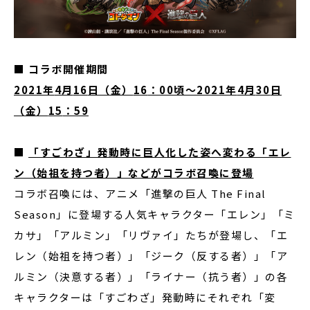
■
コラボ開催期間
2021
年
4
月
16
日（金）
16
：
00
頃～
2021
年
4
月
30
日
（金）
15
：
59
■
「すごわざ」発動時に巨人化した姿へ変わる「エレ
ン（始祖を持つ者）」などがコラボ召喚に登場
コラボ召喚には、アニメ「進撃の巨人
The Final
Season
」に登場する人気キャラクター「エレン」「ミ
カサ」「アルミン」「リヴァイ」たちが登場し、「エ
レン（始祖を持つ者）」「ジーク（反する者）」「ア
ルミン（決意する者）」「ライナー（抗う者）」の各
キャラクターは「すごわざ」発動時にそれぞれ「変