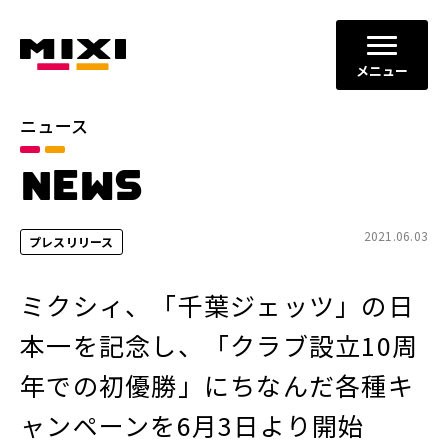
メニュー
ニュース
カテゴリ
NEWS
お知らせ
プレスリリース
サービスニュース
2021.06.03
プレスリリース
年別
ミクシィ、「千葉ジェッツ」の日
2026年
2025年
本一を記念し、「クラブ設立10周
2024年
2023年
年での初優勝」にちなんだ各種キ
2022年
それ以前
ャンペーンを6月3日より開始