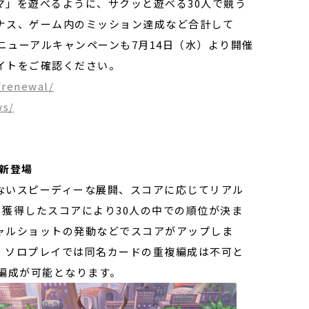
マ」を遊べるように、サクッと遊べる30人で競う
ナス、ゲーム内のミッション達成など合計して
リニューアルキャンペーンも7月14日（水）より開催
イトをご確認ください。
/renewal
/
ws/
新登場
ないスピーディーな展開、スコアに応じてリアル
獲得したスコアにより30人の中での順位が決ま
ャルショットの発動などでスコアがアップしま
、ソロプレイでは同名カードの重複編成は不可と
編成が可能となります。