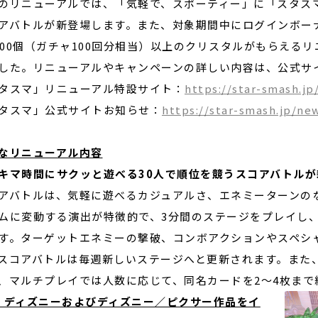
のリニューアルでは、「気軽で、スポーティー」に「スタス
アバトルが新登場します。また、対象期間中にログインボー
,000個（ガチャ100回分相当）以上のクリスタルがもらえる
した。リニューアルやキャンペーンの詳しい内容は、公式サ
タスマ」リニューアル特設サイト：
https://star-smash.jp
タスマ」公式サイトお知らせ：
https://star-smash.jp/ne
なリニューアル内容
キマ時間にサクッと遊べる
30
人で順位を競うスコアバトルが
アバトルは、気軽に遊べるカジュアルさ、エネミーターンの
ムに変動する演出が特徴的で、3分間のステージをプレイし、
す。ターゲットエネミーの撃破、コンボアクションやスペシ
スコアバトルは毎週新しいステージへと更新されます。また
、マルチプレイでは人数に応じて、同名カードを2〜4枚まで
・ディズニーおよびディズニー／ピクサー作品をイ