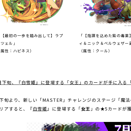
「【最初の一歩を踏み出して】ラプ
「【陰謀を込めた紫の毒薬
ンツェル」
ィ＆ニック＆ベルウェザー
（属性：ハピネス）
（属性：クール）
月下旬、『白雪姫』に登場する「女王」のカードが手に入る
下旬より、新しい「MASTER」チャレンジのステージ「魔
リアすると、『
白雪姫
』に登場する「
女王
」の★5カードが