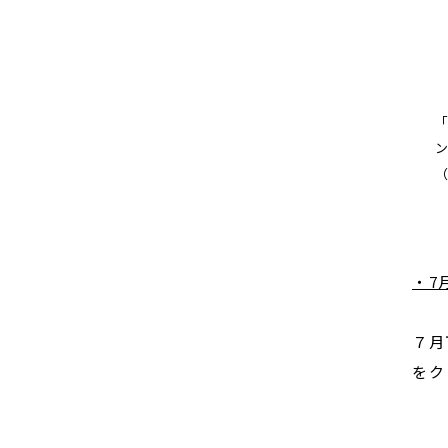
・7
７月
をク