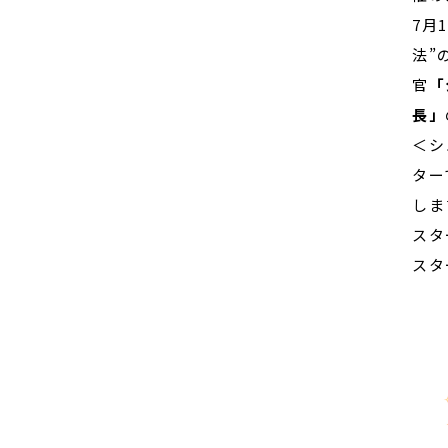
7月
法”
官
「
長」
＜シ
ター
しま
スタ
スタ