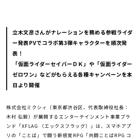
閉じる
立木文彦さんがナレーションを務める参戦ライダ
ー発表
PV
でコラボ第
3
弾キャラクターを順次発
表！
「仮面ライダーセイバーＤＫ」や「仮面ライダー
ゼロワン」などがもらえる各種キャンペーンを本
日より開催
株式会社ミクシィ（東京都渋谷区、代表取締役社長：
木村 弘毅）が展開するエンターテインメント事業ブラ
ンド「XFLAG （エックスフラッグ）」は、スマホアプ
リの「ことば」で闘う新感覚RPG「共闘ことばRPG コ