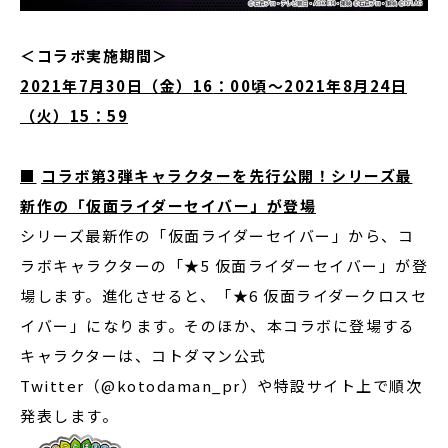
＜コラボ実施期間＞
2021
年
7
月
30
日（金）
16
：
00
頃～
2021
年
8
月
24
日
（火）
15
：
59
■
コラボ第
3
弾キャラクターを先行公開！シリーズ最
新作の「仮面ライダーセイバー」が登場
シリーズ最新作の「仮面ライダーセイバー」から、コ
ラボキャラクターの「★5 仮面ライダーセイバー」が登
場します。進化させると、「★6 仮面ライダークロスセ
イバー」になります。そのほか、本コラボに登場する
キャラクターは、コトダマン公式
Twitter（@kotodaman_pr）や特設サイト上で順次
発表します。