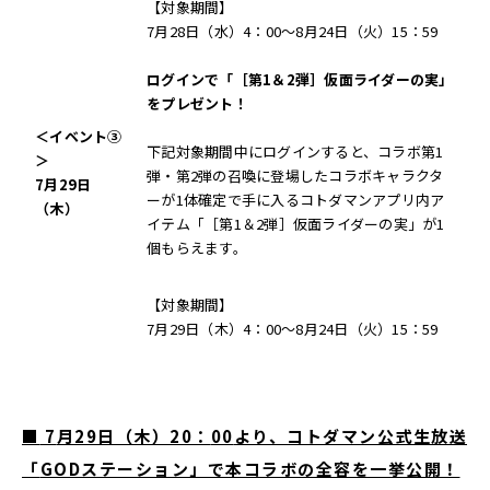
【対象期間】
7月28日（水）4：00～8月24日（火）15：59
ログインで「［第
1
＆
2
弾］仮面ライダーの実」
をプレゼント！
＜イベント
③
下記対象期間中にログインすると、コラボ第1
＞
弾・第2弾の召喚に登場したコラボキャラクタ
7
月
29
日
ーが1体確定で手に入るコトダマンアプリ内ア
（木）
イテム「［第1＆2弾］仮面ライダーの実」が1
個もらえます。
【対象期間】
7月29日（木）4：00～8月24日（火）15：59
■
7
月
29
日（木）
20
：
00
より、コトダマン公式生放送
「
GOD
ステーション」で本コラボの全容を一挙公開！