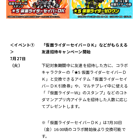
＜イベント
①
「仮面ライダーセイバーＤＫ」などがもらえる
＞
友達招待キャンペーン開始
7
月
27
日
（火）
下記対象期間中に友達を招待した方に、コラボ
キャラクターの「★5 仮面ライダーセイバーＤ
Ｋ」と交換できるアイテム「仮面ライダーセイ
バーＤＫ引換券」や、マルチプレイ中に使える
「『仮面ライダーＷ』のスタンプ」などのコト
ダマンアプリ内アイテムを招待した人数に応じ
てプレゼントします。
※「仮面ライダーセイバーＤＫ」は7月30日
（金）16:00頃のコラボ開始後より交換可能で
す。