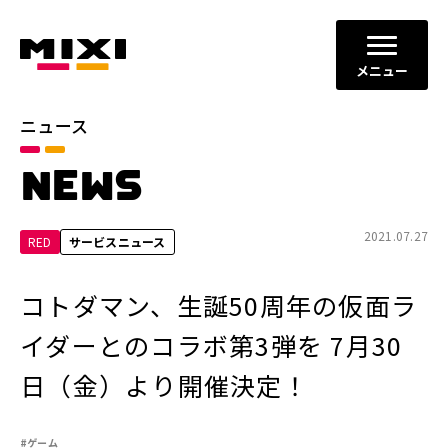
メニュー
ニュース
カテゴリ
NEWS
お知らせ
プレスリリース
サービスニュース
2021.07.27
RED
サービスニュース
年別
コトダマン、生誕50周年の仮面ラ
2026年
2025年
イダーとのコラボ第3弾を 7月30
2024年
2023年
日（金）より開催決定！
2022年
それ以前
#ゲーム