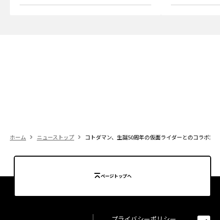
ホーム
ニューストップ
コトダマン、生誕50周年の仮面ライダーとのコラボ第3弾
ページトップへ
プライバシーポリシー