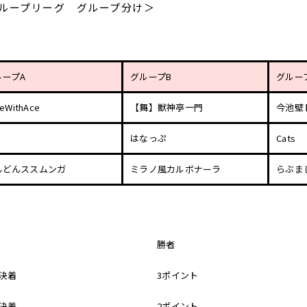
ループリーグ グループ分け＞
ループA
グループB
グルー
ceWithAce
【舞】獣神亭一門
今池壁
はなっぷ
Cats
んどんススムンガ
ミラノ風カルボナーラ
らぶま
勝者
本決着
3ポイント
本決着
2ポイント