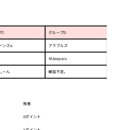
プC
グループD
ドンズα
アラブルズ
4Sleepers
しーん
練習不足。
敗者
0ポイント
1ポイント