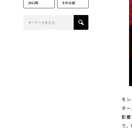
2022年
それ以前
モン
ター
影響
で、