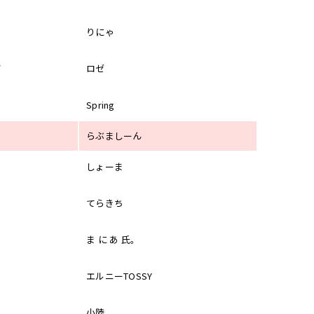
りにゃ
ぼ
ロゼ
Spring
らぶましーん
しょーま
てらきち
ま に あ 氏。
エルニーTOSSY
小陸