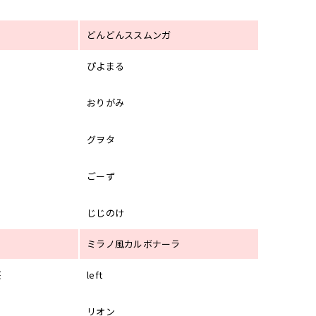
どんどんススムンガ
ぴよまる
おりがみ
グヲタ
ごーず
じじのけ
ミラノ風カルボナーラ
狂
left
リオン