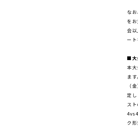
なお
をお
会以
ート
■
大
本大
ます
（金
定し
スト
4v
ク形