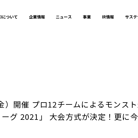
XIについて
企業情報
ニュース
事業
IR情報
サステ
プレスリリース
2025年
日（金）開催 プロ12チームによるモン
2023年
ーグ 2021」 大会方式が決定！更
それ以前