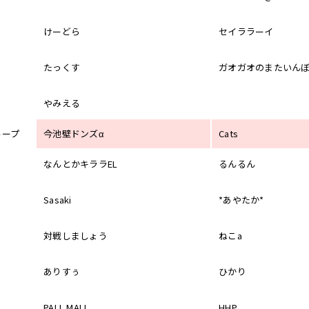
けーどら
セイララーイ
たっくす
ガオガオのまたいん
やみえる
ループ
今池壁ドンズα
Cats
なんとかキララEL
るんるん
Sasaki
*あやたか*
対戦しましょう
ねこa
ありすぅ
ひかり
PALL MALL
HHP