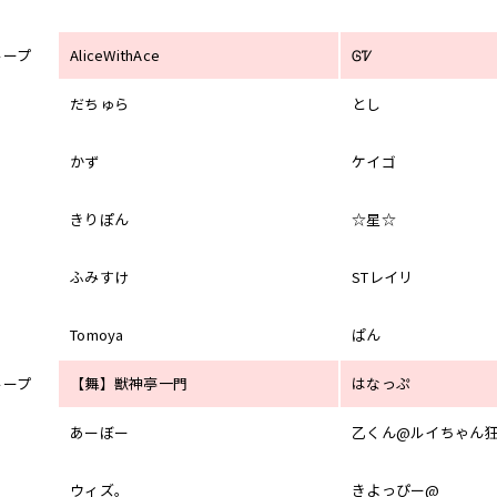
ループ
AliceWithAce
ᎶᏤ
だちゅら
とし
かず
ケイゴ
きりぽん
☆星☆
ふみすけ
STレイリ
Tomoya
ぱん
ループ
【舞】獣神亭一門
はなっぷ
あーぼー
乙くん@ルイちゃん
ウィズ。
きよっぴー@