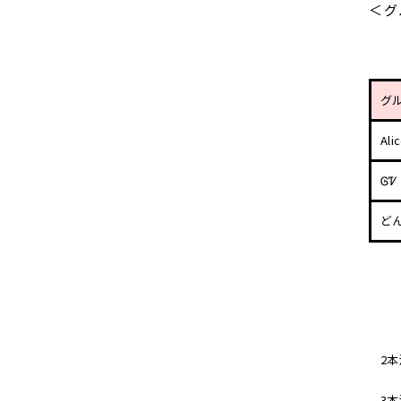
＜グ
グ
Ali
ᎶᏤ
ど
2
3