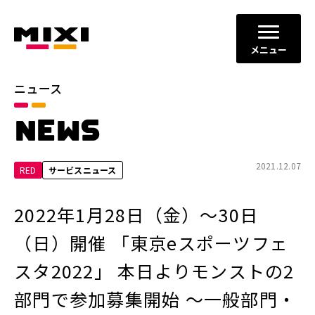
メニュー
ニュース
カテゴリ
NEWS
お知らせ
プレスリリース
サービスニュース
2021.12.07
RED
サービスニュース
年別
2022年1月28日（金）～30日
2026年
2025年
（日）開催 「東京eスポーツフェ
2024年
2023年
スタ2022」 本日よりモンストの2
2022年
それ以前
部門で参加募集開始 ～一般部門・