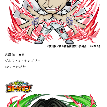
火属性 ★6
ゾルフ・J・キンブリー
CV：吉野裕行