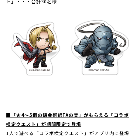
ト」・・・合計30名様
■
「
★
4
〜
5
鋼の錬金術師
FA
の実」がもらえる「コラボ
検定クエスト」が期間限定で登場
1人で遊べる「コラボ検定クエスト」がアプリ内に登場