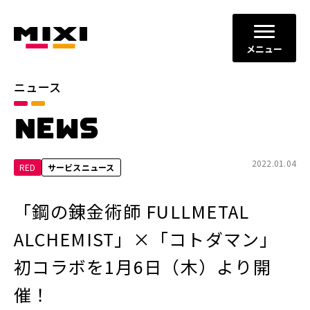
メニュー
ニュース
カテゴリ
NEWS
お知らせ
プレスリリース
サービスニュース
2022.01.04
RED
サービスニュース
年別
「鋼の錬金術師 FULLMETAL
2026年
2025年
ALCHEMIST」×「コトダマン」
2024年
2023年
初コラボを1月6日（木）より開
2022年
それ以前
催！