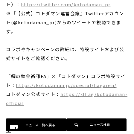
ト）：
https://twitter.com/kotodaman_pr
※『【公式】コトダマン運営会議』Twitterアカウン
ト(@kotodaman_pr)からのツイートで視聴できま
す。
コラボやキャンペーンの詳細は、特設サイトおよび公
式サイトをご確認ください。
「鋼の錬金術師FA」×「コトダマン」コラボ特設サイ
ト：
https://kotodaman.jp/special/hagaren/
コトダマン公式サイト：
https://xfl.ag/kotodaman-
official
■
「鋼の錬金術師
FULLMETAL ALCHEMIST
」につい
ニュース検索
ニュース一覧へ戻る
て