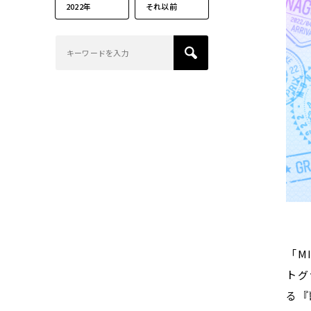
2022年
それ以前
「M
トグ
る『