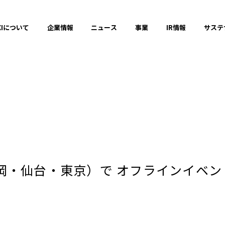
XIについて
企業情報
ニュース
事業
IR情報
サステ
プレスリリース
2025年
仙台・東京）で オフラインイベント「MI
2023年
それ以前