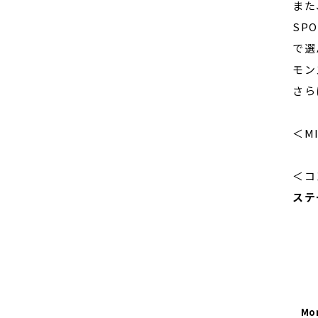
また
SP
で選
モン
さら
＜MI
＜コ
ステ
Mon