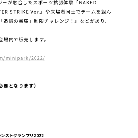
ーが融合したスポーツ拡張体験「NAKED
TER STRIKE Ver.』や来場者同士でチームを組ん
「追憶の書庫」制限チャレンジ！』などがあり、
を各会場内で販売します。
om/minipark/2022/
必要となります）
モンストグランプリ2022