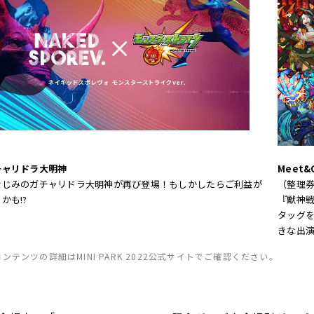
チャリドラ大明神
Meet&G
なじみのガチャリドラ大明神が再び登場！もしかしたらご利益が
（整理
かも!?
『獣神戦
タッグ
きな出
ンテンツの詳細はMINI PARK 2022公式サイトでご確認ください。