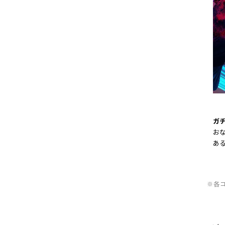
ガ
お
ある
※各コ