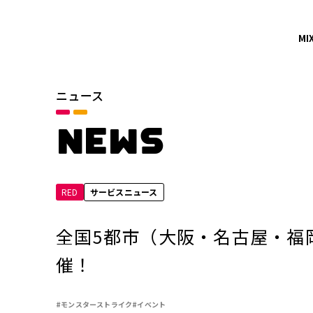
MI
ニュース
カテゴリ
お知らせ
NEWS
サービスニュース
RED
サービスニュース
年別
2026年
全国5都市（大阪・名古屋・福岡・
2024年
催！
2022年
#モンスターストライク
#イベント