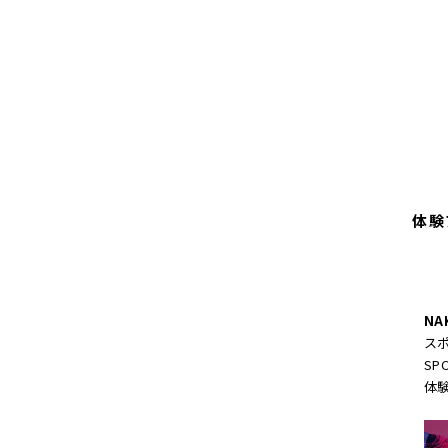
体験
NAK
ス
SPO
体