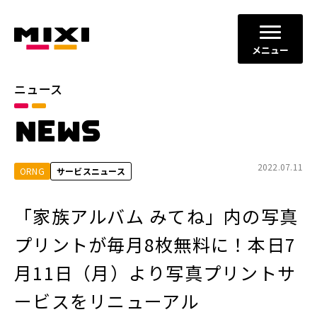
メニュー
ニュース
カテゴリ
NEWS
お知らせ
プレスリリース
サービスニュース
2022.07.11
ORNG
サービスニュース
年別
「家族アルバム みてね」内の写真
2026年
2025年
プリントが毎月8枚無料に！本日7
2024年
2023年
月11日（月）より写真プリントサ
2022年
それ以前
ービスをリニューアル