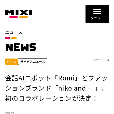
メニュー
ニュース
カテゴリ
NEWS
お知らせ
プレスリリース
サービスニュース
2022.09.14
ORNG
サービスニュース
年別
会話AIロボット「Romi」とファッ
2026年
2025年
ションブランド「niko and …」、
2024年
2023年
初のコラボレーションが決定！
2022年
それ以前
#Romi