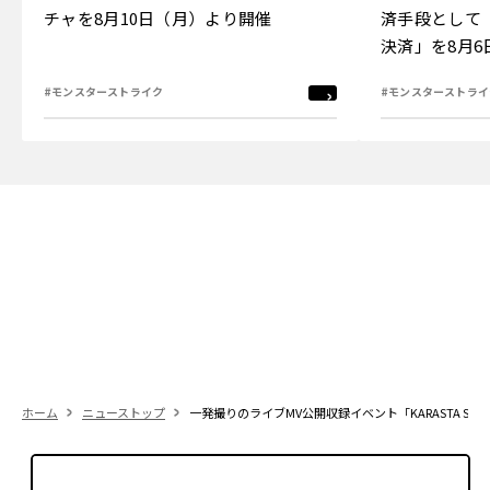
チャを8月10日（月）より開催
済手段として
決済」を8月
#モンスターストライク
#モンスターストライ
ホーム
ニューストップ
一発撮りのライブMV公開収録イベント「KARASTA SIW 