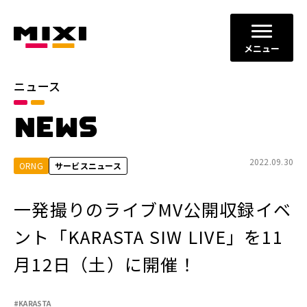
メニュー
ニュース
カテゴリ
NEWS
お知らせ
プレスリリース
サービスニュース
2022.09.30
ORNG
サービスニュース
年別
一発撮りのライブMV公開収録イベ
2026年
2025年
ント「KARASTA SIW LIVE」を11
2024年
2023年
月12日（土）に開催！
2022年
それ以前
#KARASTA