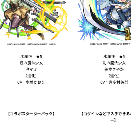
木属性 ★5
水属性 ★5
銃の魔法少女
剣の魔法少女
巴マミ
美樹さやか
（進化）
（進化）
CV：水橋かおり
CV：喜多村英梨
【コラボスターターパック】
【ログインなどで入手できる
ー】