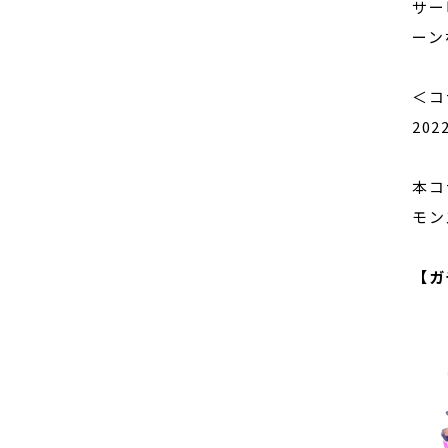
サー
ーン
＜コ
20
本コ
モン
【ガ