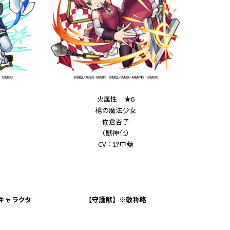
火属性 ★6
槍の魔法少女
佐倉杏子
（獣神化）
CV：野中藍
キャラクタ
【守護獣】※敬称略