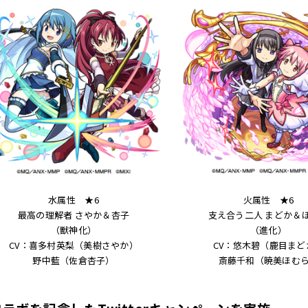
水属性 ★6
火属性 ★6
最高の理解者 さやか＆杏子
支え合う二人 まどか＆
（獣神化）
（進化）
CV：喜多村英梨（美樹さやか）
CV：悠木碧（鹿目まど
野中藍（佐倉杏子）
斎藤千和（暁美ほむ