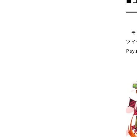
■コ
モン
ツイ
Pa