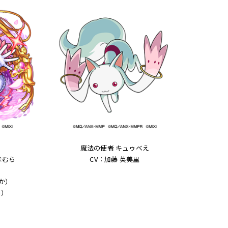
魔法の使者 キュゥべえ
ほむら
CV：加藤 英美里
か）
ら）