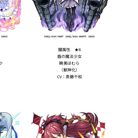
闇属性 ★6
盾の魔法少女
か
暁美ほむら
（獣神化）
CV：斎藤千和