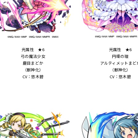
光属性 ★6
光属性 ★6
弓の魔法少女
円環の理
鹿目まどか
アルティメットまど
（獣神化）
（獣神化）
CV：悠木碧
CV：悠木碧