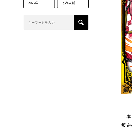
2022年
それ以前
本コ
叛逆