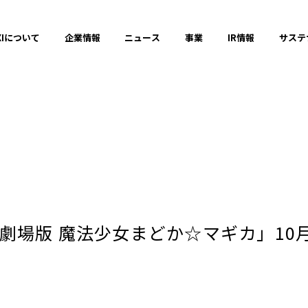
XIについて
企業情報
ニュース
事業
IR情報
サステ
プレスリリース
2025年
場版 魔法少女まどか☆マギカ」10月
2023年
それ以前