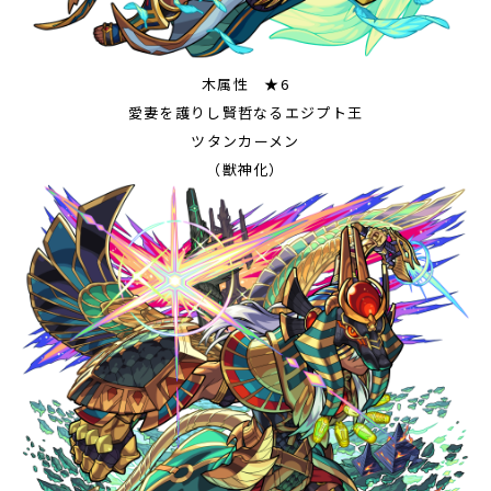
木属性 ★6
愛妻を護りし賢哲なるエジプト王
ツタンカーメン
（獣神化）