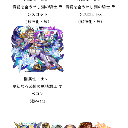
責務を全うせし湖の騎士 ラ
責務を全うせし湖の騎士 ラ
ンスロット
ンスロットX
（獣神化・改）
（獣神化・改）
闇属性 ★6
夢幻なる恐怖の妖精覇王 オ
ベロン
（獣神化）