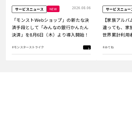
2026.08.06
NEW
サービスニュース
サービスニュー
「モンストWebショップ」の新たな決
【家族アルバ
済手段として「みんなの銀行かんたん
違っても、家
決済」を8月6日（木）より導入開始！
世界累計利用者
「3,000万
#モンスターストライク
#みてね
を8月3日（月