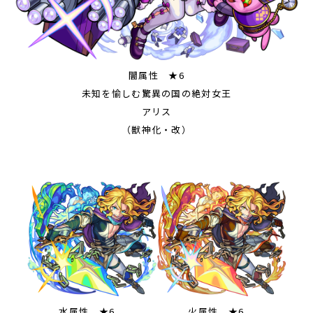
闇属性 ★6
未知を愉しむ驚異の国の絶対女王
アリス
（獣神化・改）
水属性 ★6
火属性 ★6