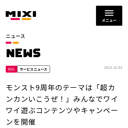
メニュー
ニュース
カテゴリ
NEWS
お知らせ
プレスリリース
サービスニュース
2022.10.02
RED
サービスニュース
年別
モンスト9周年のテーマは「超カ
2026年
2025年
ンカンいこうぜ！」みんなでワイ
2024年
2023年
ワイ遊ぶコンテンツやキャンペー
2022年
それ以前
ンを開催