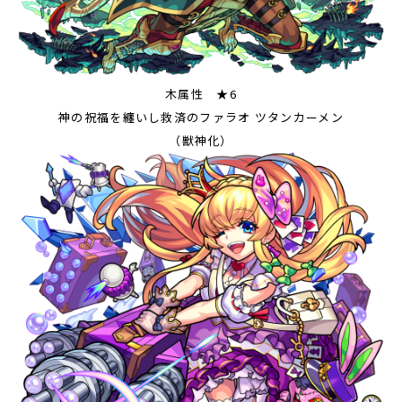
木属性 ★6
神の祝福を纏いし救済のファラオ ツタンカーメン
（獣神化）