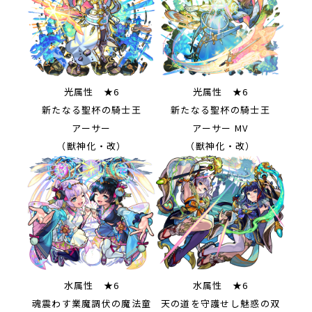
光属性 ★6
光属性 ★6
新たなる聖杯の騎士王
新たなる聖杯の騎士王
アーサー
アーサー MV
（獣神化・改）
（獣神化・改）
水属性 ★6
水属性 ★6
魂震わす業魔調伏の魔法童
天の道を守護せし魅惑の双