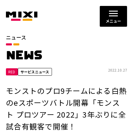
メニュー
ニュース
カテゴリ
NEWS
お知らせ
プレスリリース
サービスニュース
2022.10.27
RED
サービスニュース
年別
モンストのプロ9チームによる白熱
2026年
2025年
のeスポーツバトル開幕「モンス
2024年
2023年
ト プロツアー 2022」3年ぶりに全
2022年
それ以前
試合有観客で開催！