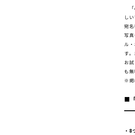
「み
しい
宛名
写真
ル・
す。
お試
も無
※掲
■
・8