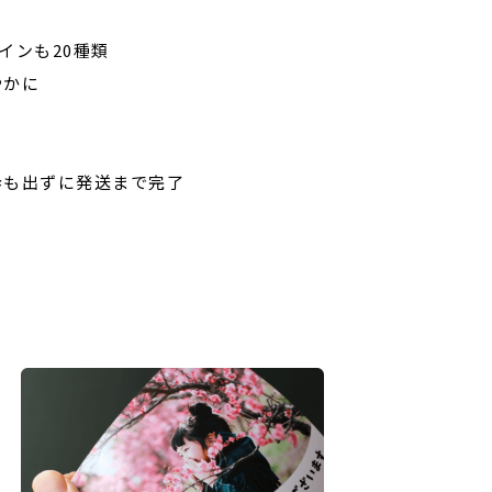
成
インも20種類
やかに
！
歩も出ずに発送まで完了