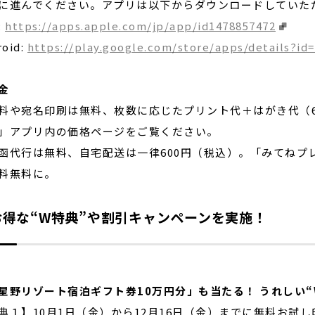
に進んでください。アプリは以下からダウンロードしていた
:
https://apps.apple.com/jp/app/id1478857472
roid:
https://play.google.com/store/apps/details?id
金
料や宛名印刷は無料、枚数に応じたプリント代＋はがき代（
」アプリ内の価格ページをご覧ください。
函代行は無料、自宅配送は一律600円（税込）。「みてねプ
料無料に。
お得な“W特典”や割引キャンペーンを実施！
星野リゾート宿泊ギフト券10万円分」も当たる！ うれしい“
典１】10月1日（金）から12月16日（金）までに無料お試