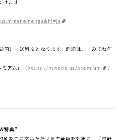
だけます。
=us.mitene.nenga&hl=ja
63円）＋送料※となります。詳細は、「みてね年
レミアム」（
https://mitene.us/premium
）
W特典”
し印刷をご注文いただいた方全員を対象に、「星野