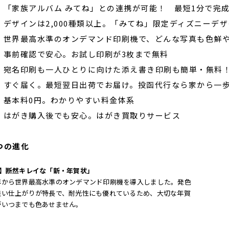
】「家族アルバム みてね」との連携が可能！ 最短1分で完
】デザインは2,000種類以上。「みてね」限定ディズニーデザ
】世界最高水準のオンデマンド印刷機で、どんな写真も色鮮
】事前確認で安心。お試し印刷が3枚まで無料
】宛名印刷も一人ひとりに向けた添え書き印刷も簡単・無料
】すぐ届く。最短翌日出荷でお届け。投函代行なら家から一
】基本料0円。わかりやすい料金体系
】はがき購入後でも安心。はがき買取りサービス
つの進化
1】断然キレイな「新・年賀状」
年から世界最高水準のオンデマンド印刷機を導入しました。発色
良い仕上がりが特長で、耐光性にも優れているため、大切な年賀
がいつまでも色あせません。