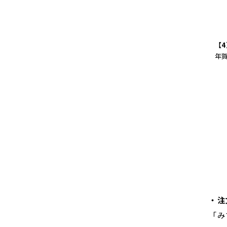
【
年
・注
「み