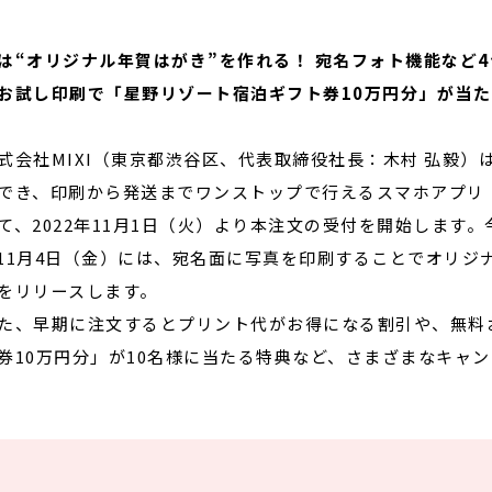
は“オリジナル年賀はがき”を作れる！ 宛名フォト機能など
閉じる
お試し印刷で「星野リゾート宿泊ギフト券10万円分」が当た
会社MIXI（東京都渋谷区、代表取締役社長：木村 弘毅）
でき、印刷から発送までワンストップで行えるスマホアプリ「
て、2022年11月1日（火）より本注文の受付を開始します
11月4日（金）には、宛名面に写真を印刷することでオリジ
をリリースします。
、早期に注文するとプリント代がお得になる割引や、無料
券10万円分」が10名様に当たる特典など、さまざまなキャ