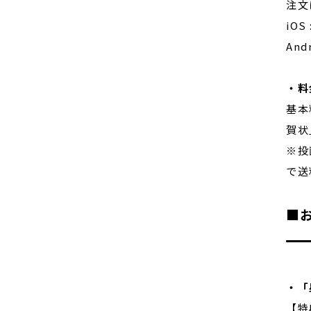
注文
iOS 
And
・料
基本
賀状
※投
で送
■
・「
【特