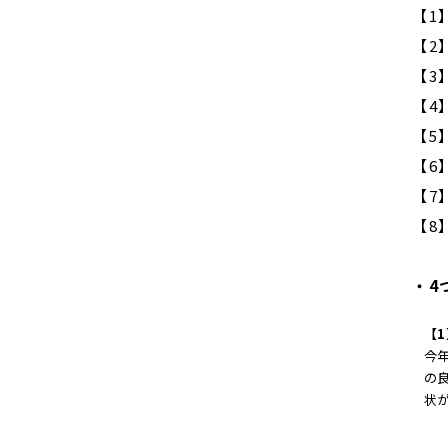
【1
【2
【3
【4
【5
【6
【7
【8
・4
【
今
の
状