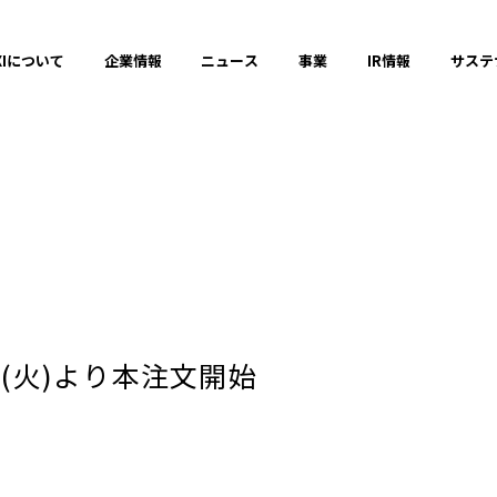
XIについて
企業情報
ニュース
事業
IR情報
サステ
プレスリリース
2025年
日(火)より本注文開始
2023年
それ以前