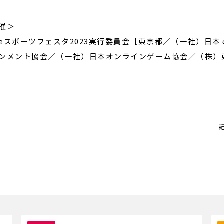
催＞
eスポーツフェスタ2023実行委員会［東京都／（一社）日
ンメント協会／（一社）日本オンラインゲーム協会／（株）