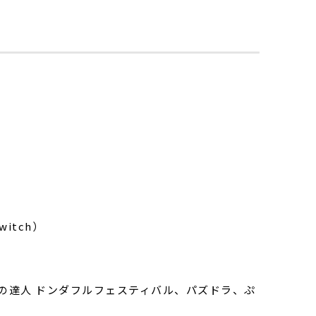
itch）
太鼓の達人 ドンダフルフェスティバル、パズドラ、ぷ