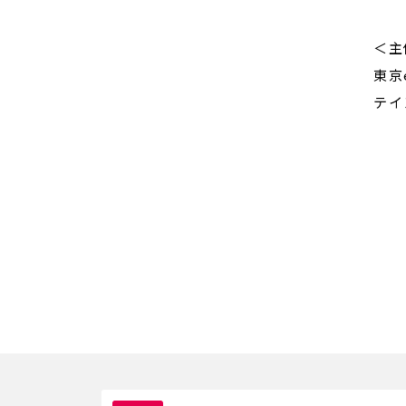
＜主
東京
テイ