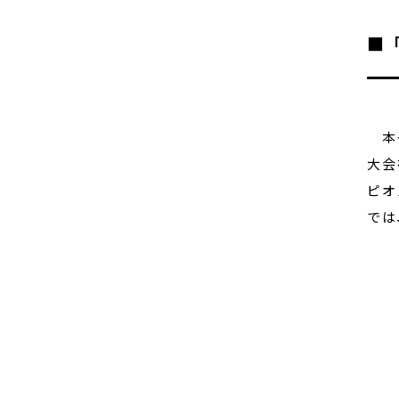
■
本イ
大会
ピオ
では