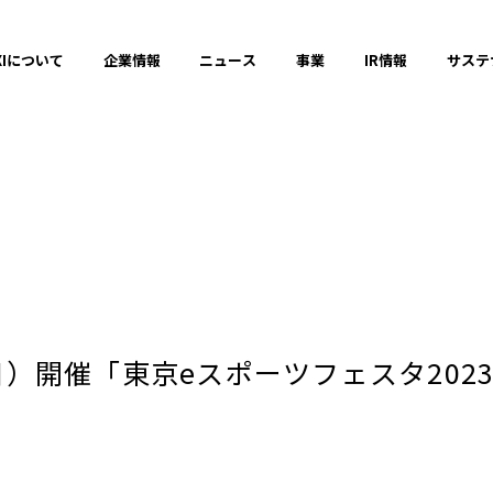
XIについて
企業情報
ニュース
事業
IR情報
サステ
プレスリリース
2025年
9（日）開催「東京eスポーツフェスタ20
2023年
それ以前