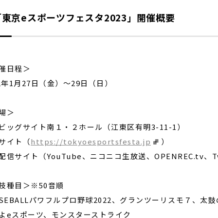
東京eスポーツフェスタ2023」開催概要
催日程＞
22年1月27日（金）～29日（日）
場＞
ビッグサイト南１・２ホール（江東区有明3-11-1）
サイト（
https://tokyoesportsfesta.jp
）
配信サイト（YouTube、ニコニコ生放送、OPENREC.tv、Tw
技種目＞※50音順
ASEBALLパワフルプロ野球2022、グランツーリスモ７、
よeスポーツ、モンスターストライク