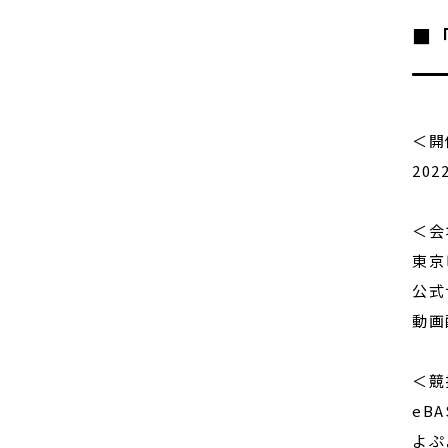
■「
＜開
20
＜会
東京
公式
動画
＜競
eB
よぷ