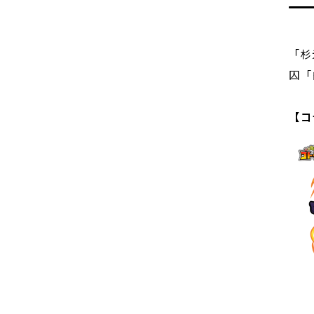
「杉
囚「
【コ