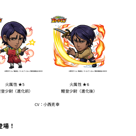
火属性 ★5
火属性 ★6
鯉登少尉（進化前）
鯉登少尉（進化後）
CV：小西克幸
登場！