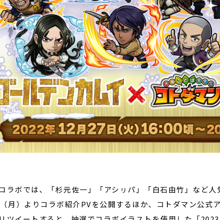
ラボでは、「杉元佐一」「アシㇼパ」「白石由竹」など人気
日（月）よりコラボ紹介PVを公開するほか、コトダマン公式
リツイートすると、抽選でコラボイラストを使用した「202