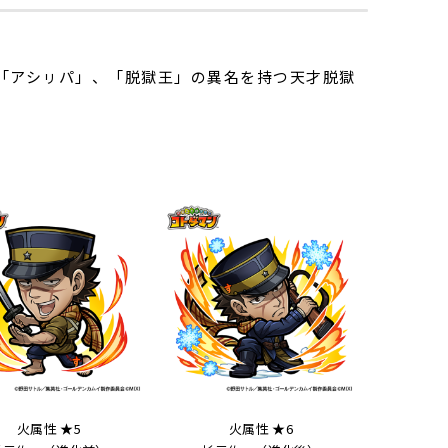
「アシㇼパ」、「脱獄王」の異名を持つ天才脱獄
火属性 ★5
火属性 ★6