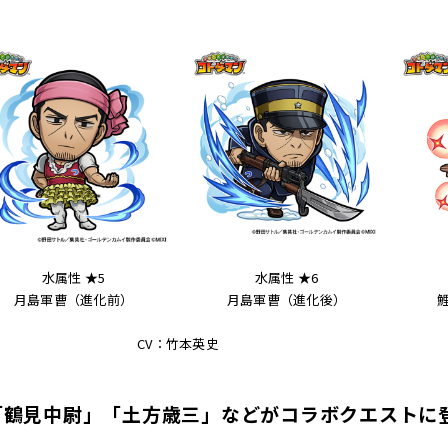
水属性 ★5
水属性 ★6
月島軍曹（進化前）
月島軍曹（進化後）
CV：竹本英史
「鶴見中尉」「土方歳三」などがコラボクエストに