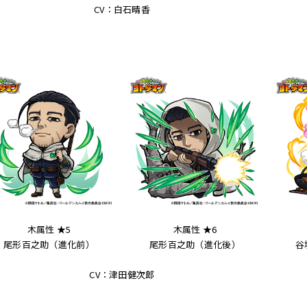
CV：白石晴香
木属性 ★5
木属性 ★6
尾形百之助（進化前）
尾形百之助（進化後）
谷
CV：津田健次郎