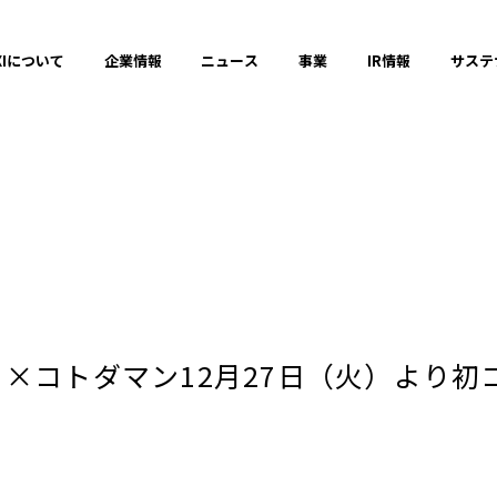
XIについて
企業情報
ニュース
事業
IR情報
サステ
プレスリリース
2025年
』×コトダマン12月27日（火）より初
2023年
それ以前