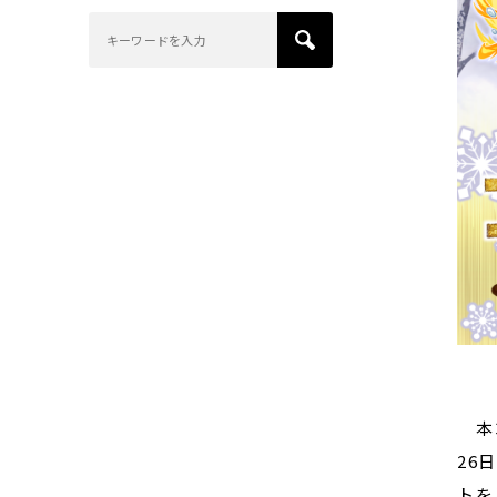
本コ
26
トを