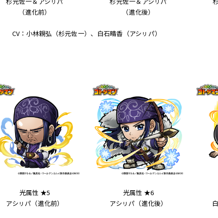
杉元佐一＆アシㇼパ
杉元佐一＆アシㇼパ
（進化前）
（進化後）
CV：小林親弘（杉元佐一）、白石晴香（アシㇼパ）
光属性 ★5
光属性 ★6
アシㇼパ（進化前）
アシㇼパ（進化後）
白