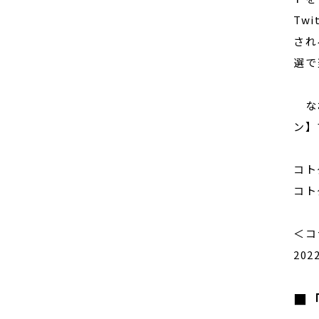
Tw
され
選で
なお
ン】
コト
コト
＜コ
20
■