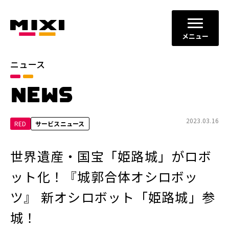
メニュー
ニュース
カテゴリ
NEWS
お知らせ
プレスリリース
サービスニュース
2023.03.16
RED
サービスニュース
年別
世界遺産・国宝「姫路城」がロボ
2026年
2025年
ット化！『城郭合体オシロボッ
2024年
2023年
ツ』 新オシロボット「姫路城」参
2022年
それ以前
城！