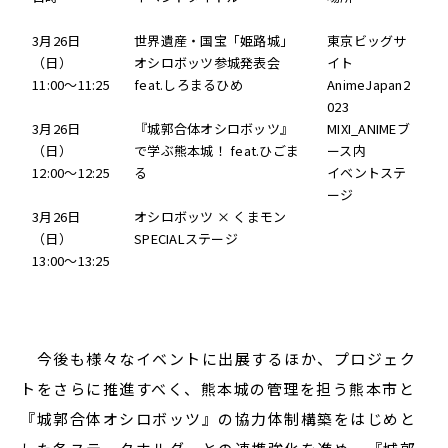
3月26日
世界遺産・国宝「姫路城」
東京ビッグサ
（日）
オシロボッツ参城発表会
イト
11:00～11:25
feat.しろまるひめ
AnimeJapan2
023
3月26日
『城郭合体オシロボッツ』
MIXI_ANIMEブ
（日）
で学ぶ熊本城！ feat.ひごま
ース内
12:00～12:25
る
イベントステ
ージ
3月26日
オシロボッツ × くまモン
（日）
SPECIALステージ
13:00～13:25
今後も様々なイベントに出展するほか、プロジェク
トをさらに推進すべく、熊本城の管理を担う熊本市と
『城郭合体オシロボッツ』の協力体制構築をはじめと