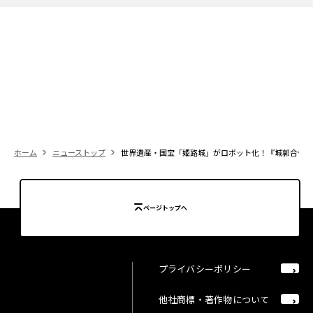
ホーム
ニューストップ
世界遺産・国宝「姫路城」がロボット化！『城郭合体オ
ページトップへ
プライバシーポリシー
他社商標・著作物について