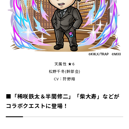
天属性 ★6
松野千冬(幹部会)
CV：狩野翔
■「稀咲鉄太＆半間修二」「柴大寿」などが
コラボクエストに登場！