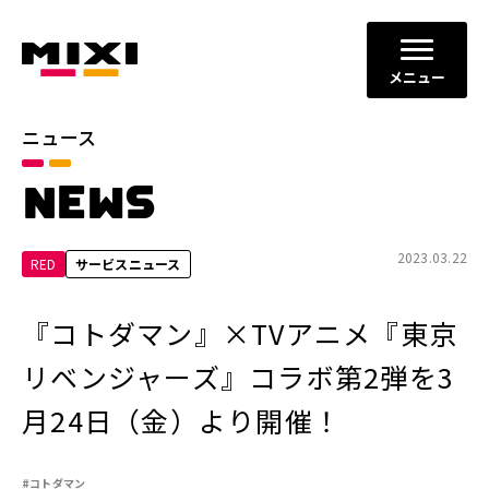
メニュー
ニュース
カテゴリ
NEWS
お知らせ
プレスリリース
サービスニュース
2023.03.22
RED
サービスニュース
年別
『コトダマン』×TVアニメ『東京
2026年
2025年
リベンジャーズ』コラボ第2弾を3
2024年
2023年
月24日（金）より開催！
2022年
それ以前
#コトダマン