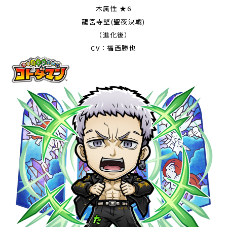
木属性 ★6
龍宮寺堅(聖夜決戦)
（進化後）
CV：福西勝也