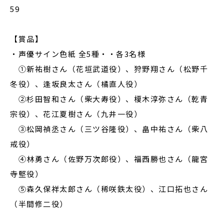
59
【賞品】
・声優サイン色紙 全5種・・各3名様
①新祐樹さん（花垣武道役）、狩野翔さん（松野千
冬役）、逢坂良太さん（橘直人役）
②杉田智和さん（柴大寿役）、榎木淳弥さん（乾青
宗役）、花江夏樹さん（九井一役）
③松岡禎丞さん（三ツ谷隆役）、畠中祐さん（柴八
戒役）
④林勇さん（佐野万次郎役）、福西勝也さん（龍宮
寺堅役）
⑤森久保祥太郎さん（稀咲鉄太役）、江口拓也さん
（半間修二役）