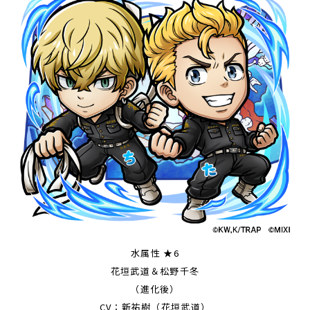
水属性 ★6
花垣武道＆松野千冬
（進化後）
CV：新祐樹（花垣武道）