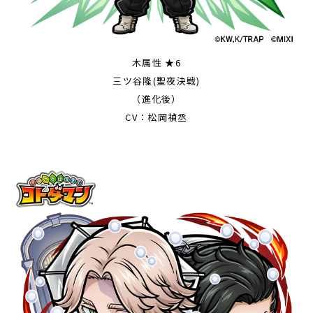
木属性 ★6
三ツ谷隆(聖夜決戦)
（進化後）
CV：松岡禎丞