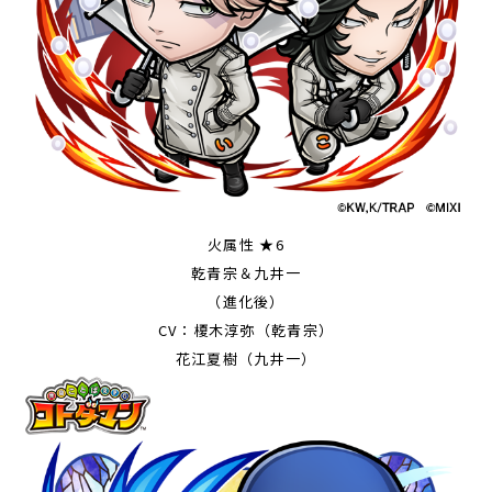
火属性 ★6
乾青宗＆九井一
（進化後）
CV：榎木淳弥（乾青宗）
花江夏樹（九井一）