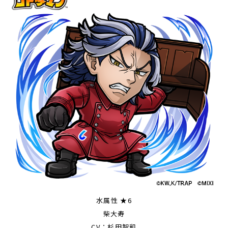
水属性 ★6
柴大寿
CV：杉田智和