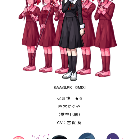
火属性 ★6
四宮かぐや
（獣神化前）
CV：古賀 葵