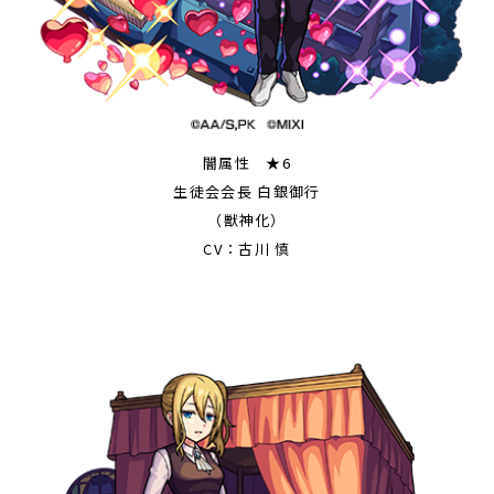
闇属性 ★6
生徒会会長 白銀御行
（獣神化）
CV：古川 慎