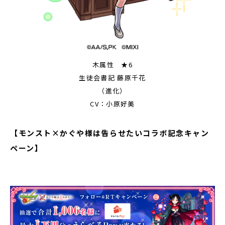
木属性 ★6
生徒会書記 藤原千花
（進化）
CV：小原好美
【モンスト×かぐや様は告らせたいコラボ記念キャン
ペーン】