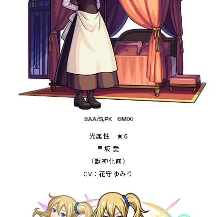
光属性 ★6
早坂 愛
（獣神化前）
CV：花守ゆみり