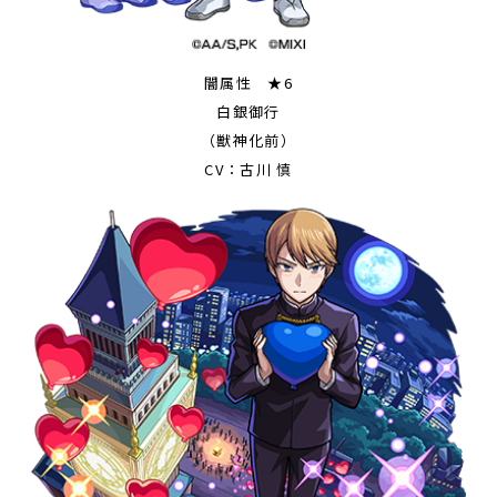
闇属性 ★6
白銀御行
（獣神化前）
CV：古川 慎