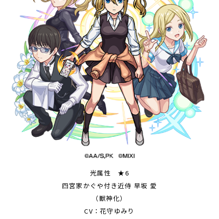
光属性 ★6
四宮家かぐや付き近侍 早坂 愛
（獣神化）
CV：花守ゆみり