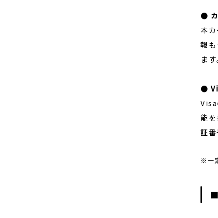
● 
本カ
報も
ます
● 
Vi
能を
証番
※一
■