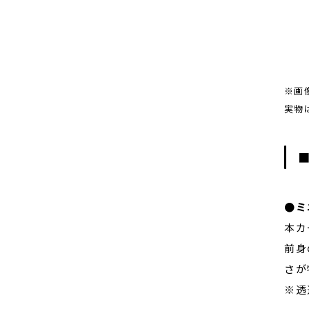
※画
実物
■
●ミ
本カ
前身
さが
※透