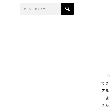
「M
てき
アル
また
さら