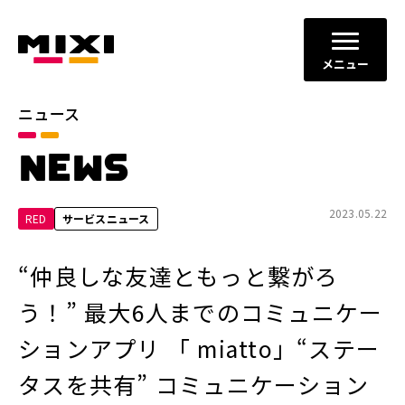
メニュー
ニュース
カテゴリ
NEWS
お知らせ
プレスリリース
サービスニュース
2023.05.22
RED
サービスニュース
年別
“仲良しな友達ともっと繋がろ
2026年
2025年
う！” 最大6人までのコミュニケー
2024年
2023年
ションアプリ 「 miatto」“ステー
2022年
それ以前
タスを共有” コミュニケーション