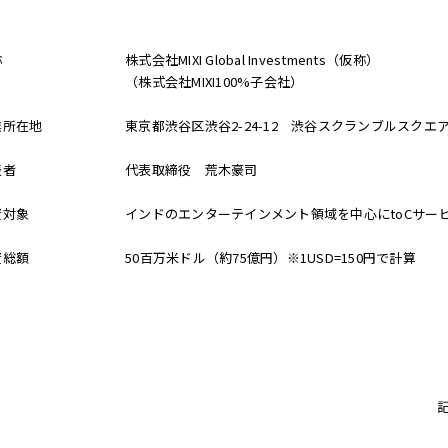
称
株式会社MIXI Global Investments（仮称）
（株式会社MIXI100%子会社）
業所在地
東京都渋谷区渋谷2-24-12 渋谷スクランブルスクエ
表者
代表取締役 荒木豪司
資対象
インドのエンターテインメント領域を中心にtoCサー
資総額
50百万米ドル（約75億円）※1USD=150円で計算