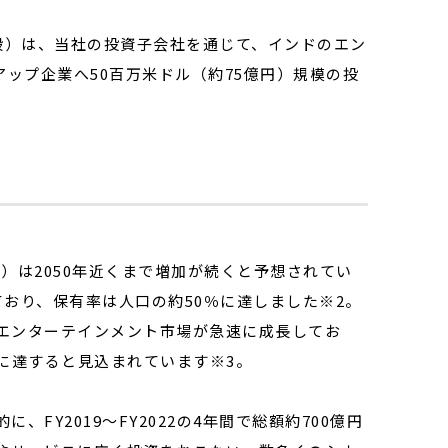
弘毅）は、当社の投資子会社を通じて、インドのエン
ップ企業へ50百万米ドル（約75億円）規模の投
）は2050年近くまで増加が続くと予想されてい
おり、保有率は人口の約50％に達しました※2。
エンターテインメント市場が急速に成長してお
円に達すると見込まれています※3。
Y2019〜FY2022の4年間で総額約700億円