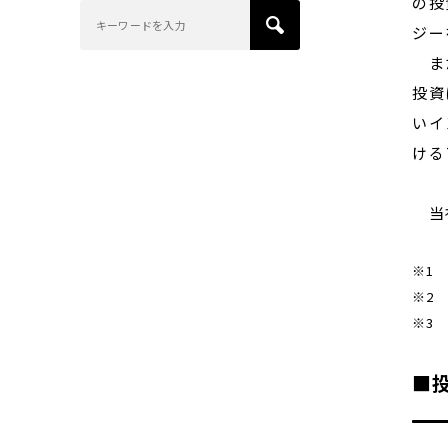
の投
ジー
また
投資
いイ
ける
当社
※1
※2
※3 
■