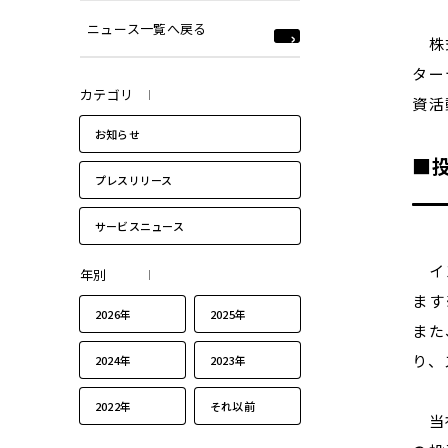
ニュース一覧へ戻る
株式
ター
カテゴリ
資活
お知らせ
■
プレスリリース
サービスニュース
イン
年別
ます
2026年
2025年
また
り、
2024年
2023年
2022年
それ以前
当社