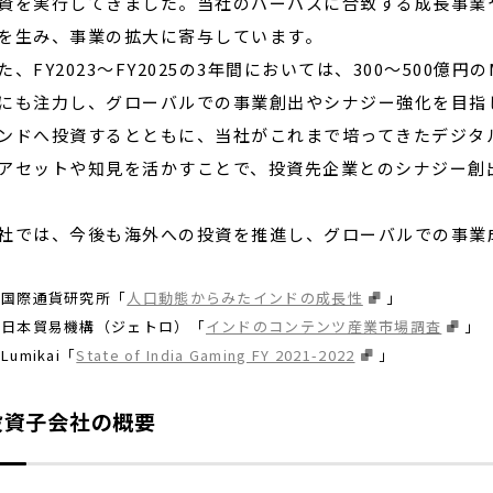
資を実行してきました。当社のパーパスに合致する成長事業
を生み、事業の拡大に寄与しています。
、FY2023〜FY2025の3年間においては、300〜500
にも注力し、グローバルでの事業創出やシナジー強化を目指
ンドへ投資するとともに、当社がこれまで培ってきたデジタル
アセットや知見を活かすことで、投資先企業とのシナジー創
では、今後も海外への投資を推進し、グローバルでの事業
 国際通貨研究所「
人口動態からみたインドの成長性
」
 日本貿易機構（ジェトロ）「
インドのコンテンツ産業市場調査
」
Lumikai「
State of India Gaming FY 2021-2022
」
投資子会社の概要