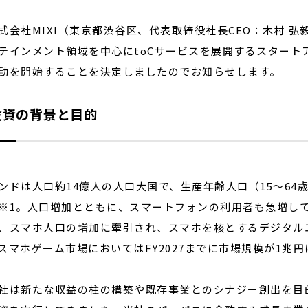
会社MIXI（東京都渋谷区、代表取締役社長CEO：木村 
テインメント領域を中心にtoCサービスを展開するスタートア
閉じる
動を開始することを決定しましたのでお知らせします。
投資の背景と目的
ドは人口約14億人の人口大国で、生産年齢人口（15〜64歳
※1。人口増加とともに、スマートフォンの利用者も急増して
、スマホ人口の増加に牽引され、スマホを核とするデジタル
スマホゲーム市場においてはFY2027までに市場規模が1兆
は新たな収益の柱の構築や既存事業とのシナジー創出を目的に、F