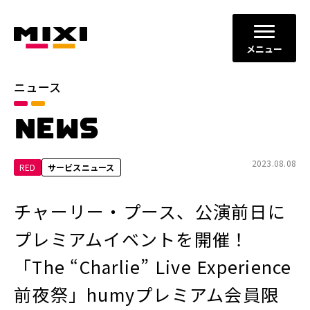
メニュー
ニュース
カテゴリ
NEWS
お知らせ
プレスリリース
サービスニュース
2023.08.08
RED
サービスニュース
年別
チャーリー・プース、公演前日に
2026年
2025年
プレミアムイベントを開催！
2024年
2023年
「The “Charlie” Live Experience
2022年
それ以前
前夜祭」humyプレミアム会員限