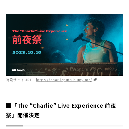
特設サイトURL：
https://charlieputh.humy.me/
■「The “Charlie” Live Experience 前夜
祭」開催決定