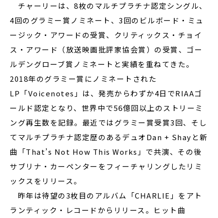
チャーリーは、8枚のマルチプラチナ認定シングル、
4回のグラミー賞ノミネート、3回のビルボード・ミュ
ージック・アワードの受賞、クリティックス・チョイ
ス・アワード（放送映画批評家協会賞）の受賞、ゴー
ルデングローブ賞ノミネートと実績を重ねてきた。
2018年のグラミー賞にノミネートされた
LP「Voicenotes」は、発売からわずか4日でRIAAゴ
ールド認定となり、世界中で56億回以上のストリーミ
ング再生数を記録。最近ではグラミー賞受賞3回、そし
てマルチプラチナ認定歴のあるデュオDan + Shayと新
曲「That’s Not How This Works」で共演、その後
サブリナ・カーペンターをフィーチャリングしたリミ
ックスをリリース。
昨年は待望の3枚目のアルバム「CHARLIE」をアト
ランティック・レコードからリリース。ヒット曲