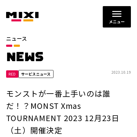
メニュー
ニュース
カテゴリ
NEWS
お知らせ
プレスリリース
サービスニュース
2023.10.19
RED
サービスニュース
年別
モンストが一番上手いのは誰
2026年
2025年
だ！？MONST Xmas
2024年
2023年
TOURNAMENT 2023 12月23日
2022年
それ以前
（土）開催決定