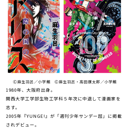
Ⓒ麻生羽呂／小学館 Ⓒ麻生羽呂・高田康太郎／小学館
1980年、大阪府出身。
関西大学工学部生物工学科５年次に中退して漫画家を
志す。
2005年『YUNGE!』が「週刊少年サンデー超」に掲載
されデビュー。