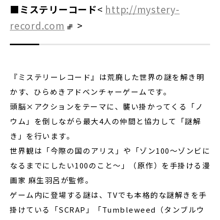
■ミステリーコード
<
http://mystery-
record.com
>
『ミステリーレコード』は荒廃した世界の謎を解き明
かす、ひらめきアドベンチャーゲームです。
頭脳×アクションをテーマに、襲い掛かってくる「ノ
ウム」を倒しながら最大4人の仲間と協力して「謎解
き」を行います。
世界観は「今際の国のアリス」や「ゾン100～ゾンビに
なるまでにしたい100のこと～」（原作）を手掛ける漫
画家 麻生羽呂が監修。
ゲーム内に登場する謎は、TVでも本格的な謎解きを手
掛けている「SCRAP」「Tumbleweed（タンブルウ