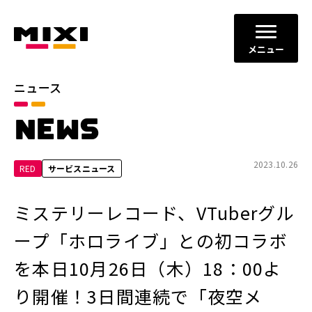
メニュー
ニュース
カテゴリ
NEWS
お知らせ
プレスリリース
サービスニュース
2023.10.26
RED
サービスニュース
年別
ミステリーレコード、VTuberグル
2026年
2025年
ープ「ホロライブ」との初コラボ
2024年
2023年
を本日10月26日（木）18：00よ
2022年
それ以前
り開催！3日間連続で「夜空メ