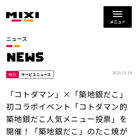
メニュー
ニュース
カテゴリ
NEWS
お知らせ
プレスリリース
サービスニュース
2023.11.14
RED
サービスニュース
年別
「コトダマン」×「築地銀だこ」
2026年
2025年
初コラボイベント「コトダマン的
2024年
2023年
築地銀だこ人気メニュー投票」を
2022年
それ以前
開催！「築地銀だこ」のたこ焼が