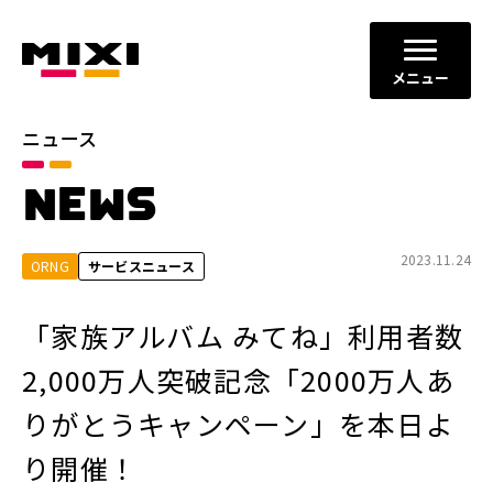
メニュー
ニュース
カテゴリ
NEWS
お知らせ
プレスリリース
サービスニュース
2023.11.24
ORNG
サービスニュース
年別
「家族アルバム みてね」利用者数
2026年
2025年
2,000万人突破記念「2000万人あ
2024年
2023年
りがとうキャンペーン」を本日よ
2022年
それ以前
り開催！