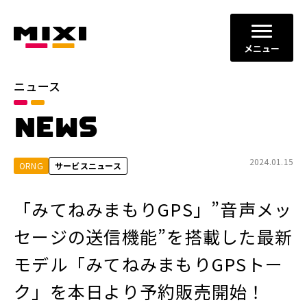
メニュー
ニュース
カテゴリ
NEWS
お知らせ
プレスリリース
サービスニュース
2024.01.15
ORNG
サービスニュース
年別
「みてねみまもりGPS」”音声メッ
2026年
2025年
セージの送信機能”を搭載した最新
2024年
2023年
モデル「みてねみまもりGPSトー
2022年
それ以前
ク」を本日より予約販売開始！