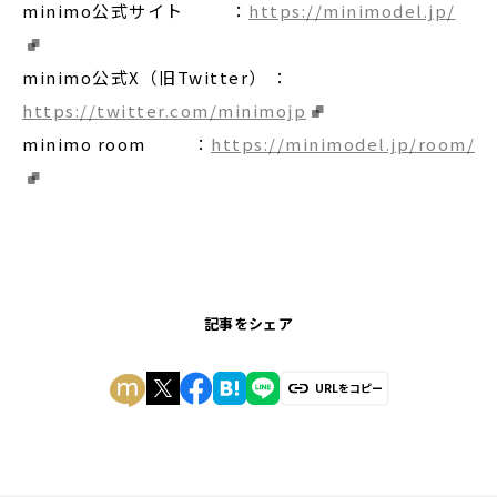
minimo公式サイト ：
https://minimodel.jp/
minimo公式X（旧Twitter） ：
https://twitter.com/minimojp
minimo room ：
https://minimodel.jp/room/
記事をシェア
URLをコピー