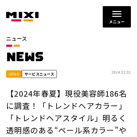
メニュー
ニュース
カテゴリ
NEWS
お知らせ
プレスリリース
サービスニュース
2024.02.01
ORNG
サービスニュース
年別
【2024年春夏】現役美容師186名
2026年
2025年
に調査！「トレンドヘアカラー」
2024年
2023年
「トレンドヘアスタイル」明るく
2022年
それ以前
透明感のある“ペール系カラー”や