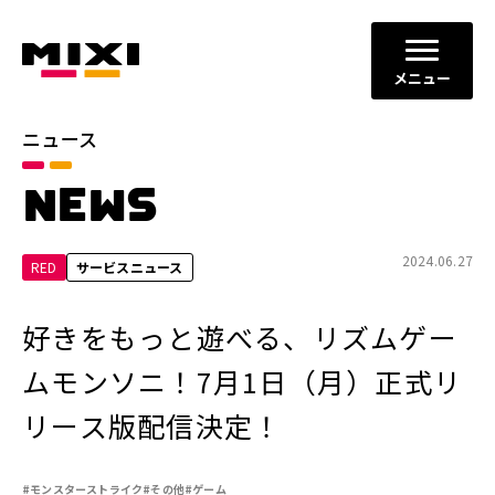
メニュー
ニュース
カテゴリ
NEWS
お知らせ
プレスリリース
サービスニュース
2024.06.27
RED
サービスニュース
年別
好きをもっと遊べる、リズムゲー
2026年
2025年
ムモンソニ！7月1日（月）正式リ
2024年
2023年
リース版配信決定！
2022年
それ以前
#モンスターストライク
#その他
#ゲーム