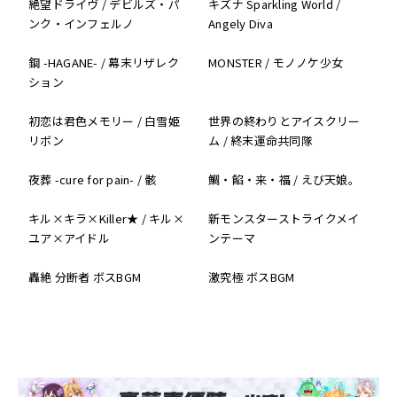
絶望ドライヴ / デビルズ・パ
キズナ Sparkling World /
ンク・インフェルノ
Angely Diva
鋼 -HAGANE- / 幕末リザレク
MONSTER / モノノケ少女
ション
初恋は君色メモリー / 白雪姫
世界の終わりとアイスクリー
リボン
ム / 終末運命共同隊
夜葬 -cure for pain- / 骸
鯛・餡・来・福 / えび天娘。
キル×キラ×Killer★ / キル×
新モンスターストライクメイ
ユア×アイドル
ンテーマ
轟絶 分断者 ボスBGM
激究極 ボスBGM