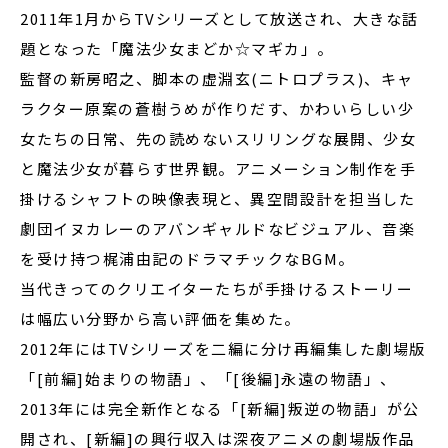
2011年1月からTVシリーズとして放送され、大きな話
題となった「魔法少女まどか☆マギカ」。
監督の新房昭之、脚本の虚淵玄(ニトロプラス)、キャ
ラクター原案の蒼樹うめが作りだす、かわいらしい少
女たちの日常、先の読めないスリリングな展開、少女
と魔法少女が暮らす世界観。アニメーション制作を手
掛けるシャフトの映像表現と、異空間設計を担当した
劇団イヌカレーのアバンギャルドなビジュアル、音楽
を受け持つ梶浦由記のドラマチックなBGM。
当代きってのクリエイターたちが手掛けるストーリー
は幅広い分野から高い評価を集めた。
2012年にはTVシリーズを二編に分け再編集した劇場版
「[前編]始まりの物語」、「[後編]永遠の物語」、
2013年には完全新作となる「[新編]叛逆の物語」が公
開され、[新編]の興行収入は深夜アニメの劇場版作品