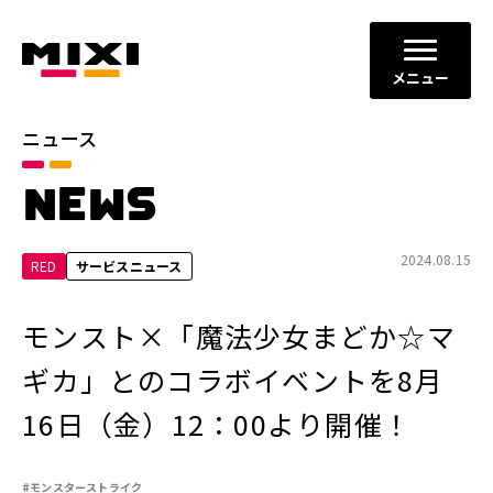
メニュー
ニュース
カテゴリ
NEWS
お知らせ
プレスリリース
サービスニュース
2024.08.15
RED
サービスニュース
年別
モンスト×「魔法少女まどか☆マ
2026年
2025年
ギカ」とのコラボイベントを8月
2024年
2023年
16日（金）12：00より開催！
2022年
それ以前
#モンスターストライク