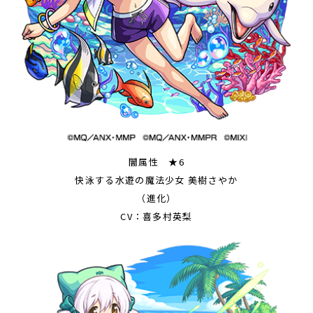
闇属性 ★6
快泳する水遊の魔法少女 美樹さやか
（進化）
CV：喜多村英梨