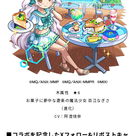
木属性 ★6
お菓子に夢中な遊楽の魔法少女 百江なぎさ
（進化）
CV：阿澄佳奈
■コラボを記念したXフォロー&リポストキャ