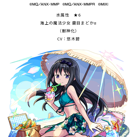
水属性 ★6
海上の魔法少女 鹿目まどかα
（獣神化）
CV：悠木碧