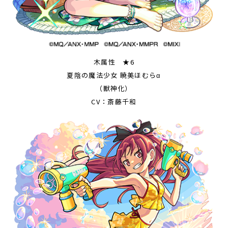
木属性 ★6
夏陰の魔法少女 暁美ほむらα
（獣神化）
CV：斎藤千和